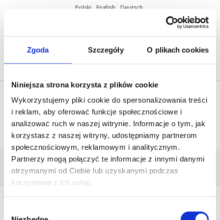
Polski
English
Deutsch
ul. Miętowa 37, 61-680 Poznań, Polska
+48 61 825 81 11
info@mobilus.pl
Zgoda
Szczegóły
O plikach cookies
Niniejsza strona korzysta z plików cookie
Wykorzystujemy pliki cookie do spersonalizowania treści
i reklam, aby oferować funkcje społecznościowe i
analizować ruch w naszej witrynie. Informacje o tym, jak
korzystasz z naszej witryny, udostępniamy partnerom
społecznościowym, reklamowym i analitycznym.
Partnerzy mogą połączyć te informacje z innymi danymi
IKONA_GRUPY_12N
otrzymanymi od Ciebie lub uzyskanymi podczas
Home
/
COSMO | HCT
/
ikona_grupy_12n
korzystania z ich usług.
Wybór
Niezbędne