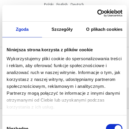
Polski
English
Deutsch
ul. Miętowa 37, 61-680 Poznań, Polska
+48 61 825 81 11
info@mobilus.pl
Zgoda
Szczegóły
O plikach cookies
Niniejsza strona korzysta z plików cookie
Wykorzystujemy pliki cookie do spersonalizowania treści
i reklam, aby oferować funkcje społecznościowe i
analizować ruch w naszej witrynie. Informacje o tym, jak
korzystasz z naszej witryny, udostępniamy partnerom
społecznościowym, reklamowym i analitycznym.
Partnerzy mogą połączyć te informacje z innymi danymi
MOBILUS_G3_LITE
otrzymanymi od Ciebie lub uzyskanymi podczas
Home
/
COSMO | G3+ Lite
/
mobilus_g3_lite
korzystania z ich usług.
Wybór
Niezbędne