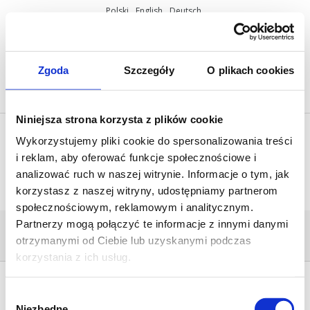
Polski
English
Deutsch
ul. Miętowa 37, 61-680 Poznań, Polska
+48 61 825 81 11
info@mobilus.pl
Zgoda
Szczegóły
O plikach cookies
Niniejsza strona korzysta z plików cookie
Wykorzystujemy pliki cookie do spersonalizowania treści
i reklam, aby oferować funkcje społecznościowe i
analizować ruch w naszej witrynie. Informacje o tym, jak
korzystasz z naszej witryny, udostępniamy partnerom
społecznościowym, reklamowym i analitycznym.
Partnerzy mogą połączyć te informacje z innymi danymi
MODUL_C-SW
otrzymanymi od Ciebie lub uzyskanymi podczas
Home
/
MOBILUS C-MR
/
modul_c-sw
korzystania z ich usług.
Wybór
Niezbędne