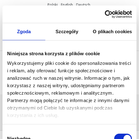
Polski
English
Deutsch
ul. Miętowa 37, 61-680 Poznań, Polska
+48 61 825 81 11
info@mobilus.pl
Zgoda
Szczegóły
O plikach cookies
Niniejsza strona korzysta z plików cookie
Wykorzystujemy pliki cookie do spersonalizowania treści
i reklam, aby oferować funkcje społecznościowe i
analizować ruch w naszej witrynie. Informacje o tym, jak
korzystasz z naszej witryny, udostępniamy partnerom
społecznościowym, reklamowym i analitycznym.
Partnerzy mogą połączyć te informacje z innymi danymi
MOBILUS-M59-M-100-12-NHK-
otrzymanymi od Ciebie lub uzyskanymi podczas
APIS_860 KOPIA
korzystania z ich usług.
Home
/
Mobilus M59 M NHK
/
mobilus-m59-m-
100-12-nhk-apis_860 kopia
Wybór
Niezbędne