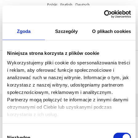
Polski
English
Deutsch
ul. Miętowa 37, 61-680 Poznań, Polska
+48 61 825 81 11
info@mobilus.pl
Zgoda
Szczegóły
O plikach cookies
Niniejsza strona korzysta z plików cookie
Wykorzystujemy pliki cookie do spersonalizowania treści
i reklam, aby oferować funkcje społecznościowe i
analizować ruch w naszej witrynie. Informacje o tym, jak
korzystasz z naszej witryny, udostępniamy partnerom
społecznościowym, reklamowym i analitycznym.
Partnerzy mogą połączyć te informacje z innymi danymi
PRO_022
otrzymanymi od Ciebie lub uzyskanymi podczas
Home
/
Mobilus M45 M NHK
/
pro_022
korzystania z ich usług.
Wybór
Niezbędne