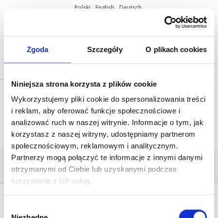
Polski
English
Deutsch
ul. Miętowa 37, 61-680 Poznań, Polska
+48 61 825 81 11
info@mobilus.pl
Zgoda
Szczegóły
O plikach cookies
Niniejsza strona korzysta z plików cookie
Wykorzystujemy pliki cookie do spersonalizowania treści
i reklam, aby oferować funkcje społecznościowe i
analizować ruch w naszej witrynie. Informacje o tym, jak
korzystasz z naszej witryny, udostępniamy partnerom
społecznościowym, reklamowym i analitycznym.
Partnerzy mogą połączyć te informacje z innymi danymi
TUYA
otrzymanymi od Ciebie lub uzyskanymi podczas
Home
/
Mobilus M35 MR BT
/
tuya
korzystania z ich usług.
Wybór
Niezbędne