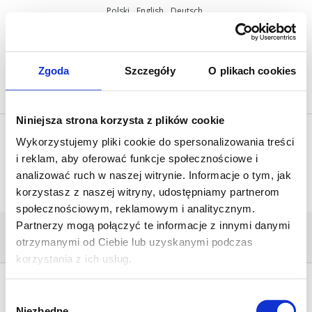
Polski
English
Deutsch
ul. Miętowa 37, 61-680 Poznań, Polska
+48 61 825 81 11
info@mobilus.pl
Zgoda
Szczegóły
O plikach cookies
Niniejsza strona korzysta z plików cookie
Wykorzystujemy pliki cookie do spersonalizowania treści
i reklam, aby oferować funkcje społecznościowe i
analizować ruch w naszej witrynie. Informacje o tym, jak
korzystasz z naszej witryny, udostępniamy partnerom
społecznościowym, reklamowym i analitycznym.
Partnerzy mogą połączyć te informacje z innymi danymi
SCHEMAT_M35_M_ERS
otrzymanymi od Ciebie lub uzyskanymi podczas
Home
/
Mobilus M35 ERS
/
schemat_m35_m_ers
korzystania z ich usług.
Wybór
Niezbędne