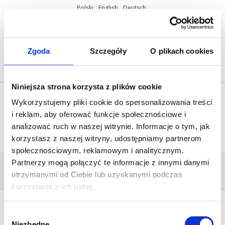
Polski
English
Deutsch
ul. Miętowa 37, 61-680 Poznań, Polska
+48 61 825 81 11
info@mobilus.pl
Zgoda
Szczegóły
O plikach cookies
Niniejsza strona korzysta z plików cookie
Wykorzystujemy pliki cookie do spersonalizowania treści
i reklam, aby oferować funkcje społecznościowe i
analizować ruch w naszej witrynie. Informacje o tym, jak
korzystasz z naszej witryny, udostępniamy partnerom
społecznościowym, reklamowym i analitycznym.
Partnerzy mogą połączyć te informacje z innymi danymi
1
otrzymanymi od Ciebie lub uzyskanymi podczas
Home
/
MOBILUS S-WL
/
1
korzystania z ich usług.
Wybór
Niezbędne