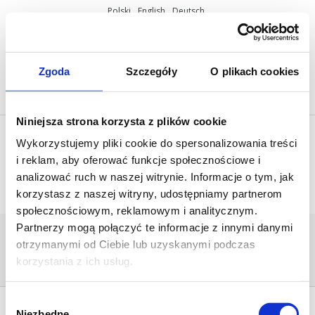
Polski
English
Deutsch
ul. Miętowa 37, 61-680 Poznań, Polska
+48 61 825 81 11
info@mobilus.pl
Zgoda
Szczegóły
O plikach cookies
Niniejsza strona korzysta z plików cookie
Wykorzystujemy pliki cookie do spersonalizowania treści
i reklam, aby oferować funkcje społecznościowe i
analizować ruch w naszej witrynie. Informacje o tym, jak
korzystasz z naszej witryny, udostępniamy partnerom
społecznościowym, reklamowym i analitycznym.
Partnerzy mogą połączyć te informacje z innymi danymi
MOB_034S
otrzymanymi od Ciebie lub uzyskanymi podczas
Home
/
[:pl]Uchwyty, ramki[:en]Brackets,
frames[:de]Systemlager, Standardlager[:]
/
korzystania z ich usług.
mob_034s
Wybór
Niezbędne