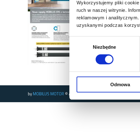
Wykorzystujemy pliki cookie 
ruch w naszej witrynie. Inf
reklamowym i analitycznym. 
uzyskanymi podczas korzysta
Wybór
Niezbędne
zgody
Odmowa
by
MOBILUS MOTOR
© All rights reserved