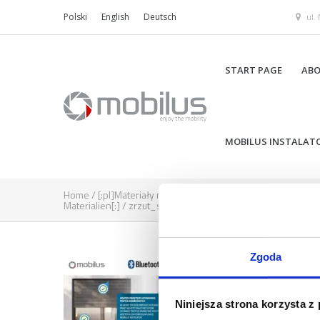
ul.
Polski
English
Deutsch
START PAGE
ABO
MOBILUS INSTALAT
Home
/
[:pl]Materiały marketingowe[:en]Marketing material
Materialien[:]
/
zrzut_senso
Zgoda
Niniejsza strona korzysta z