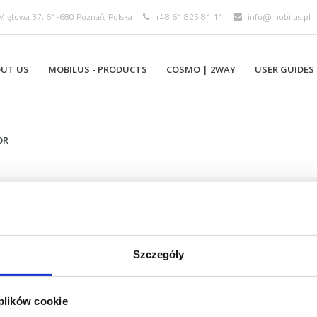
 Miętowa 37, 61-680 Poznań, Polska
+48 61 825 81 11
info@mobilus.pl
UT US
MOBILUS ­- PRODUCTS
COSMO | 2WAY
USER GUIDES
OR
s[:de]Marketing-
Szczegóły
 plików cookie