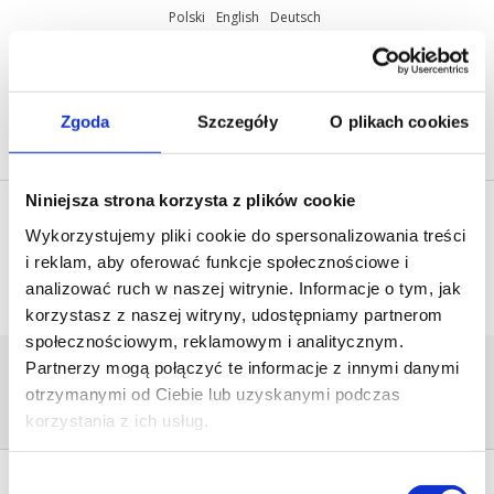
Polski
English
Deutsch
ul. Miętowa 37, 61-680 Poznań, Polska
+48 61 825 81 11
info@mobilus.pl
Zgoda
Szczegóły
O plikach cookies
Niniejsza strona korzysta z plików cookie
Wykorzystujemy pliki cookie do spersonalizowania treści
i reklam, aby oferować funkcje społecznościowe i
analizować ruch w naszej witrynie. Informacje o tym, jak
korzystasz z naszej witryny, udostępniamy partnerom
społecznościowym, reklamowym i analitycznym.
ZRZUT
Partnerzy mogą połączyć te informacje z innymi danymi
Home
/
[:pl]Materiały
otrzymanymi od Ciebie lub uzyskanymi podczas
marketingowe[:en]Marketing
korzystania z ich usług.
materials[:de]Marketing-Materialien[:]
/
zrzut
Wybór