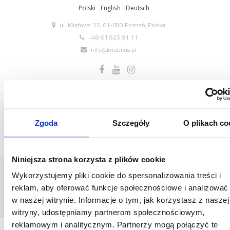
Polski
English
Deutsch
ul. Miętowa 37, 61-680 Poznań, Polska
+48 61 825 81 11
info@mobilus.pl
Zgoda
Szczegóły
O plikach co
Niniejsza strona korzysta z plików cookie
BROSZURA_MOBILUS_PREZENTACJA_A4_STR
Wykorzystujemy pliki cookie do spersonalizowania treści i
Home
/
[:pl]Materiały
reklam, aby oferować funkcje społecznościowe i analizować
marketingowe[:en]Marketing
materials[:de]Marketing-Materialien[:]
/
w naszej witrynie. Informacje o tym, jak korzystasz z naszej
broszura_mobilus_prezentacja_a4_Strona_01
witryny, udostępniamy partnerom społecznościowym,
reklamowym i analitycznym. Partnerzy mogą połączyć te