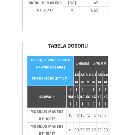
MOBILUS M45 ERS
[ W ]
149
BT 25/17
[ A ]
0,89
TABELA DOBORU
POCZĄTKOWA ŚREDNICA
Φ 60 MM
Φ 70 MM
NAWOJOWA [ MM ]
1,5
2,5
3,0
1,5
2,5
3,0
WYSOKOŚĆ ROLETY [ M ]
M
M
M
M
M
M
[
[
[
[
[
[
[
SIŁOWNIK
NM
KG
KG
KG
KG
KG
KG
]
]
]
]
]
]
]
MOBILUS M45 ERS
10
18
15
12
15
12
8
BT 10/17
MOBILUS M45 ERS
15
30
26
22
26
23
20
BT 15/17