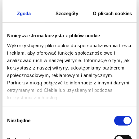
Zgoda
Szczegóły
O plikach cookies
INSTRUKCJE VIDEO
Niniejsza strona korzysta z plików cookie
Wykorzystujemy pliki cookie do spersonalizowania treści
1. PROGRAMOWANIE
i reklam, aby oferować funkcje społecznościowe i
PILOTA MASTER.
analizować ruch w naszej witrynie. Informacje o tym, jak
korzystasz z naszej witryny, udostępniamy partnerom
społecznościowym, reklamowym i analitycznym.
Partnerzy mogą połączyć te informacje z innymi danymi
otrzymanymi od Ciebie lub uzyskanymi podczas
korzystania z ich usług.
Wybór
Niezbędne
zgody
2. PROGRAMOWANIE
KOLEJNEGO PILOTA.