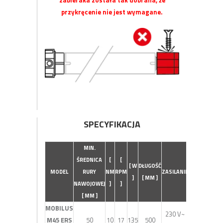
przykręcenie nie jest wymagane.
SPECYFIKACJA
MIN.
Ś
REDNICA
[
[
[ W
DŁUGOŚĆ
MODEL
RURY
NM
RPM
ZASILANIE
]
[ MM ]
NAWOJOWEJ
]
]
[ MM ]
MOBILUS
230 V~
M45 ERS
50
10
17
135
500