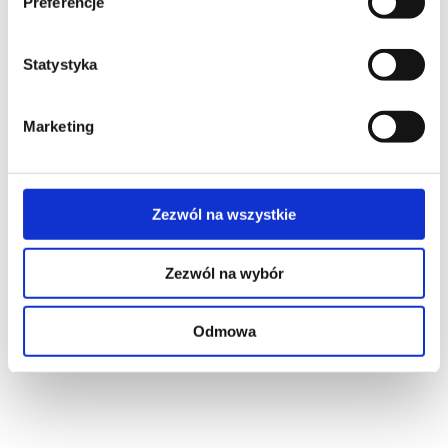
Preferencje
Statystyka
Marketing
Zezwól na wszystkie
3. KASOWANIE PILOTÓW
Z PAMIĘCI SIŁOWNIKA ERS.
Zezwól na wybór
Odmowa