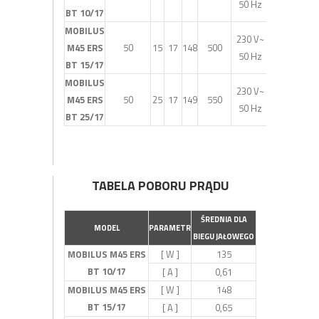
50 Hz
BT 10/17
MOBILUS
230 V~
M45 ERS
50
15
17
148
500
50 Hz
BT 15/17
MOBILUS
230 V~
M45 ERS
50
25
17
149
550
50 Hz
BT 25/17
TABELA POBORU PRĄDU
ŚREDNIA DLA
MODEL
PARAMETR
BIEGU JAŁOWEGO
MOBILUS M45 ERS
[ W ]
135
BT 10/17
[ A ]
0,61
MOBILUS M45 ERS
[ W ]
148
BT 15/17
[ A ]
0,65