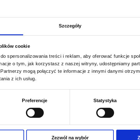
S M45 ERS BT
MOBILUS M45 EPS BT
Szczegóły
Antriebe 230 V~, mit elektronischen
230 V~, mit elektonischen Endpunkten,
selbstlernenden Endlagen Plug&Rol
utem, bidirektionalem Funkmodul und
 plików cookie
Überlastschutz.
isdetektion SENSO 4.0.
do spersonalizowania treści i reklam, aby oferować funkcje sp
ormacje o tym, jak korzystasz z naszej witryny, udostępniamy p
Partnerzy mogą połączyć te informacje z innymi danymi otrzym
nia z ich usług.
S M45 MR BT
MOBILUS M45 M
Preferencje
Statystyka
e 230 V~, mit mechanischen
Antriebe 230 V~, mit mechanischen
Zezwól na wybór
Z
ten, eingebautem, bidirektionalem
Endpunkten.