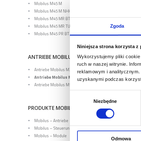
MOBILU
Mobilus M45 M
Mobilus M45 M NHK
Mobilus M45 MR BT
Mobilus M45 MR TUYA
Zgoda
Mobilus M45 PR BT
Antrieb 
eingeba
Niniejsza strona korzysta z
Hindern
ANTRIEBE MOBILUS
Wykorzystujemy pliki cookie 
ruch w naszej witrynie. Inf
Antriebe Mobilus M35
reklamowym i analitycznym. 
Antriebe Mobilus M45
uzyskanymi podczas korzysta
Antriebe Mobilus M59
Wybór
MOBILU
Niezbędne
zgody
PRODUKTE MOBILUS
Mobilus – Antriebe
Mobilus – Steuerung
Antrieb
Mobilus – Module
Odmowa
Endpunk