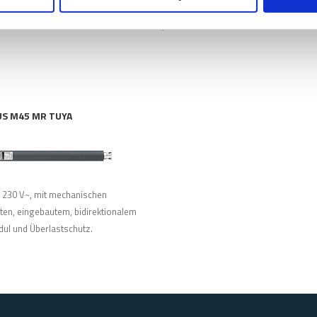
ul und Überlastschutz.
S M45 MR TUYA
e 230 V~, mit mechanischen
ten, eingebautem, bidirektionalem
ul und Überlastschutz.