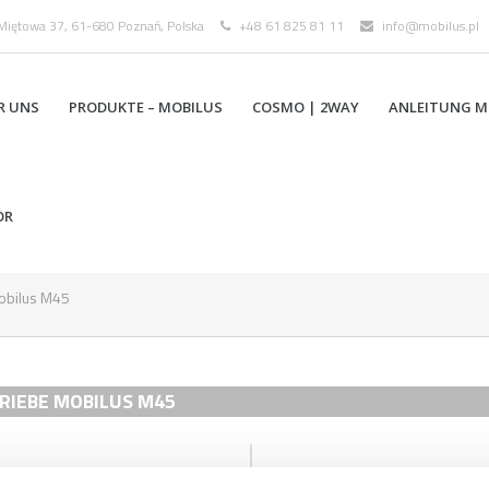
 Miętowa 37, 61-680 Poznań, Polska
+48 61 825 81 11
info@mobilus.pl
R UNS
PRODUKTE – MOBILUS
COSMO | 2WAY
ANLEITUNG M
OR
obilus M45
RIEBE MOBILUS M45