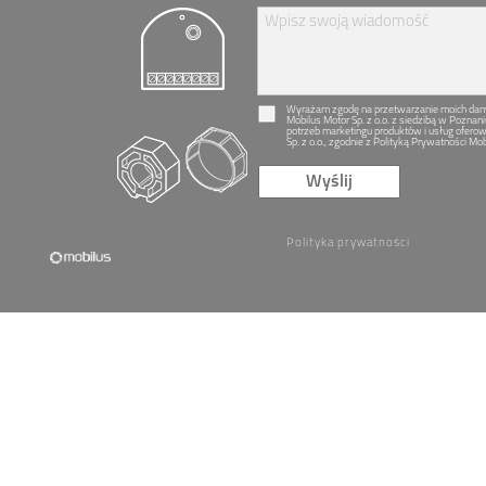
Wpisz swoją wiadomość
Wyrażam zgodę na przetwarzanie moich dan
Mobilus Motor Sp. z o.o. z siedzibą w Poznani
potrzeb marketingu produktów i usług ofero
Sp. z o.o., zgodnie z Polityką Prywatności Mob
Wyślij
Polityka prywatności