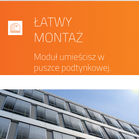
ŁATWY
MONTAŻ
Moduł umieścisz w
puszce podtynkowej.