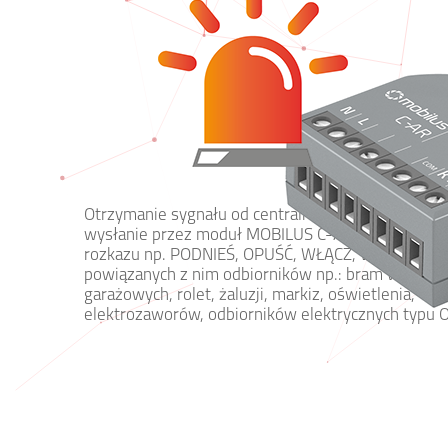
Otrzymanie sygnału od centrali alarmowej powodu
wysłanie przez moduł MOBILUS C-AR zdefiniowan
rozkazu np. PODNIEŚ, OPUŚĆ, WŁĄCZ, WYŁĄCZ do
powiązanych z nim odbiorników np.: bram wjazdow
garażowych, rolet, żaluzji, markiz, oświetlenia,
elektrozaworów, odbiorników elektrycznych typu O