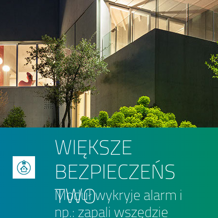
WIĘKSZE
BEZPIECZEŃS
TWO
Moduł wykryje alarm i
np.: zapali wszędzie