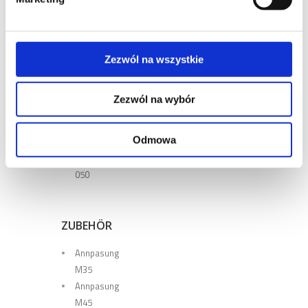
031
PRO .
032
PRO .
Zezwól na wszystkie
034
PRO .
Zezwól na wybór
034N
PRO .
Odmowa
040
PRO .
050
ZUBEHÖR
Annpasung
M35
Annpasung
M45