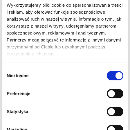
SYSTEMLAGER
Wykorzystujemy pliki cookie do spersonalizowania treści
i reklam, aby oferować funkcje społecznościowe i
MOB
analizować ruch w naszej witrynie. Informacje o tym, jak
. 034
korzystasz z naszej witryny, udostępniamy partnerom
MOB
społecznościowym, reklamowym i analitycznym.
.
Partnerzy mogą połączyć te informacje z innymi danymi
034A
otrzymanymi od Ciebie lub uzyskanymi podczas
MOB
korzystania z ich usług.
.
034S
Wybór
PICO
Niezbędne
zgody
. 030
PICO
. 034
Preferencje
PICO
. 040
Statystyka
PRO .
030
PRO .
Marketing