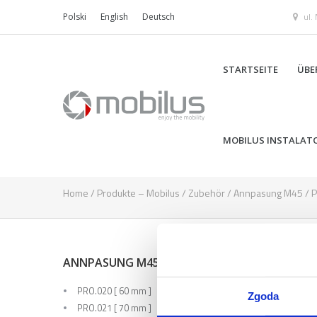
ul.
Polski
English
Deutsch
STARTSEITE
ÜBE
MOBILUS INSTALAT
Home
/
Produkte – Mobilus
/
Zubehör
/
Annpasung M45
/
P
PRO
ANNPASUNG M45
PRO.020 [ 60 mm ]
Zgoda
PRO.021 [ 70 mm ]