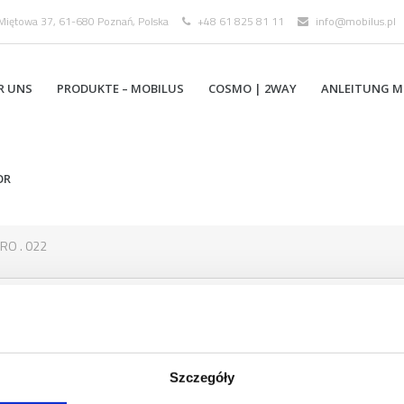
 Miętowa 37, 61-680 Poznań, Polska
+48 61 825 81 11
info@mobilus.pl
R UNS
PRODUKTE – MOBILUS
COSMO | 2WAY
ANLEITUNG M
OR
RO . 022
.022
BESCH
Szczegóły