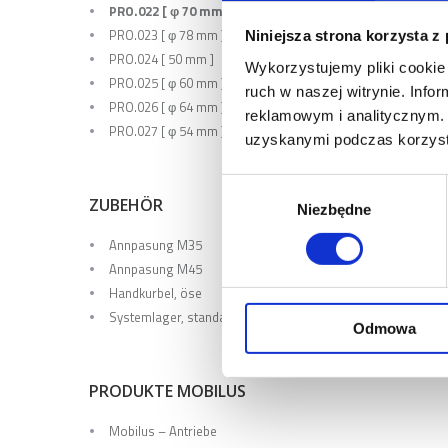
PRO.022 [ φ 70 mm ]
PRO.023 [ φ 78 mm ]
Niniejsza strona korzysta z
PRO.024 [ 50 mm ]
Wykorzystujemy pliki cookie 
PRO.025 [ φ 60 mm ]
ruch w naszej witrynie. Inf
PRO.026 [ φ 64 mm ]
reklamowym i analitycznym. 
PRO.027 [ φ 54 mm ]
uzyskanymi podczas korzysta
Wybór
ZUBEHÖR
Niezbędne
zgody
Annpasung M35
Annpasung M45
Handkurbel, öse
Systemlager, standardlager
Odmowa
PRODUKTE MOBILUS
Mobilus – Antriebe