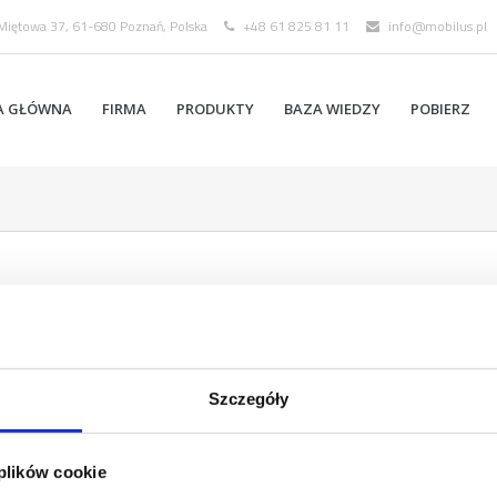
 Miętowa 37, 61-680 Poznań, Polska
+48 61 825 81 11
info@mobilus.pl
A GŁÓWNA
FIRMA
PRODUKTY
BAZA WIEDZY
POBIERZ
Szczegóły
 plików cookie