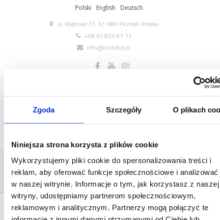
Polski
English
Deutsch
ul. Miętowa 37, 61-680 Poznań, Polska
+48 61 825 81 11
info@mobilus.pl
Zgoda
Szczegóły
O plikach coo
Niniejsza strona korzysta z plików cookie
Wykorzystujemy pliki cookie do spersonalizowania treści i
GRAFIKA_WIEKO_MOBILUS_HCT_BIALY_2016
reklam, aby oferować funkcje społecznościowe i analizować
Home
/
COSMO | HCT
/
grafika_wieko_mobilus_hct_bialy_2016_04_08
w naszej witrynie. Informacje o tym, jak korzystasz z naszej
witryny, udostępniamy partnerom społecznościowym,
reklamowym i analitycznym. Partnerzy mogą połączyć te
informacje z innymi danymi otrzymanymi od Ciebie lub