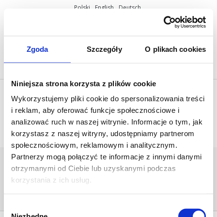
Polski
English
Deutsch
ul. Miętowa 37, 61-680 Poznań, Polska
+48 61 825 81 11
info@mobilus.pl
Zgoda
Szczegóły
O plikach cookies
Niniejsza strona korzysta z plików cookie
Wykorzystujemy pliki cookie do spersonalizowania treści
i reklam, aby oferować funkcje społecznościowe i
analizować ruch w naszej witrynie. Informacje o tym, jak
korzystasz z naszej witryny, udostępniamy partnerom
społecznościowym, reklamowym i analitycznym.
Partnerzy mogą połączyć te informacje z innymi danymi
MOBILUS-
otrzymanymi od Ciebie lub uzyskanymi podczas
M45_ERS_23_14_PEGASUS_860PX
korzystania z ich usług.
Home
/
[:pl]Siłowniki Mobilus M45[:en]Mobilus -
Tubular motors M45[:de]Antriebe Mobilus M45[:]
/
mobilus-m45_ers_23_14_pegasus_860px
Wybór
Niezbędne