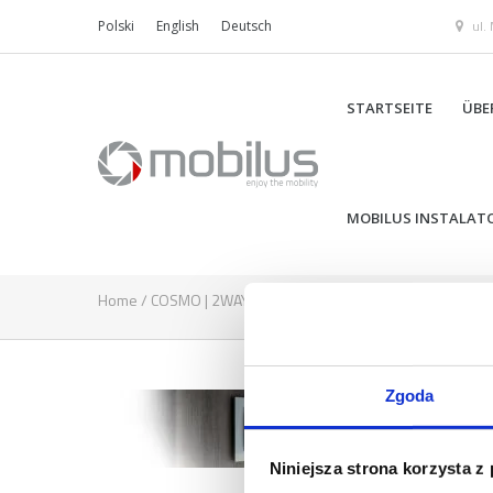
ul.
Polski
English
Deutsch
STARTSEITE
ÜBE
MOBILUS INSTALAT
Home
/
COSMO | 2WAY
/
baner_l5-compressor
Zgoda
Niniejsza strona korzysta z