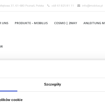
 Miętowa 37, 61-680 Poznań, Polska
+48 61 825 81 11
info@mobilus.pl
R UNS
PRODUKTE – MOBILUS
COSMO | 2WAY
ANLEITUNG M
OR
Szczegóły
 plików cookie