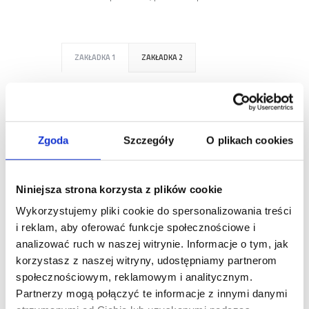
ZAKŁADKA 1
ZAKŁADKA 2
I am text block. Click edit button to
change this text. Lorem ipsum dolor sit
amet, consectetur adipiscing elit. Ut elit
Zgoda
Szczegóły
O plikach cookies
tellus, luctus nec ullamcorper mattis,
pulvinar dapibus leo.
Niniejsza strona korzysta z plików cookie
Wykorzystujemy pliki cookie do spersonalizowania treści
i reklam, aby oferować funkcje społecznościowe i
I am text block. Click edit button to
analizować ruch w naszej witrynie. Informacje o tym, jak
change this text. Lorem ipsum dolor sit
korzystasz z naszej witryny, udostępniamy partnerom
amet, consectetur adipiscing elit. Ut elit
społecznościowym, reklamowym i analitycznym.
tellus, luctus nec ullamcorper mattis,
Partnerzy mogą połączyć te informacje z innymi danymi
pulvinar dapibus leo.