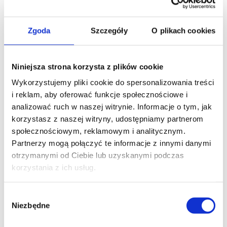
Zgoda
Szczegóły
O plikach cookies
COSMO | GTW
Niniejsza strona korzysta z plików cookie
Zentral COSMO | GTW SPEZIFIKATION
KOMMUNIKATIONSTECHNIK: COSMO | 2WAY
Wykorzystujemy pliki cookie do spersonalizowania treści
100 KANÄLE INFINITE ANZAHL DER KANALGRUPPEN
i reklam, aby oferować funkcje społecznościowe i
INFINIERUNGSZAHL DER DEFINIERTEN PLÄTZE
analizować ruch w naszej witrynie. Informacje o tym, jak
AUTOMATIK: TAGESMODUS, WOCHENMODUS,
korzystasz z naszej witryny, udostępniamy partnerom
ASTRO-FUNKTIONEN FARBE: WEISS, SCHWARZ
społecznościowym, reklamowym i analitycznym.
NETZTEIL: EINGANG 230 V~ / 50 Hz; AUSGANG 5V DC
Partnerzy mogą połączyć te informacje z innymi danymi
2 A SCHNITTSTELLEN: Wi-Fi (2,4 GHz, 802.11 b/g/n),
otrzymanymi od Ciebie lub uzyskanymi podczas
ETHERNET BANDBREITE 868 MHz 120 x 120 x 35 mm
korzystania z ich usług.
NETTOGEWICHT 150g Neu!!! [...]
Wybór
Niezbędne
zgody