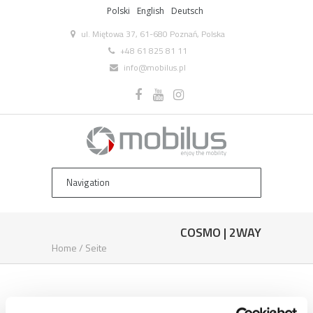
Polski
English
Deutsch
ul. Miętowa 37, 61-680 Poznań, Polska
+48 61 825 81 11
info@mobilus.pl
COSMO | 2WAY
Home
/
Seite
COSMO | 2WAY