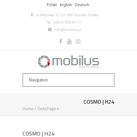
Polski
English
Deutsch
ul. Miętowa 37, 61-680 Poznań, Polska
+48 61 825 81 11
info@mobilus.pl
COSMO | H24
Home
/
Seite
Page 4
COSMO | H24