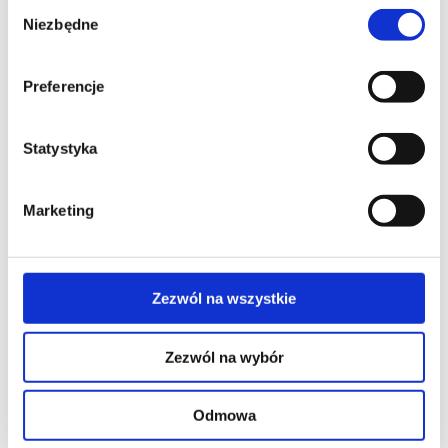
COSMO | HB
Wybór
Niezbędne
zgody
Fernsteuerung COSMO | HB Spezifikation BI-
DIREKTIONALE KOMMUNIKATION COSMO | 2WAY 99
Preferencje
KANALE BERÜHRUNGSKONTROLLE VIBRATION
SUMMER FARBE: WEISS DYNAMISCHER CODE FSK
MODULATION 868 MHz 2 x R03 / AAA 1,5 V
Statystyka
Beschreibung MOBILUS COSMO | HB ist eine
moderne, berührungsempfindliche 99-Kanal-
Marketing
Fernbedienung, die in bidirektionaler COSMO | 2WAY
Kommunikation arbeitet. Minimalistisches Styling,
die Kombination von innovativer Steuerung,
eingebauter [...]
Zezwól na wszystkie
Zezwól na wybór
COSMO | HM
Odmowa