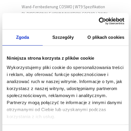
Wand-Fernbedienung COSMO | WT9 Spezifikation
BI-DIREKTIONALE KOMMUNIKATION COSMO | 2WAY
9 KANALE BEWEGUNGSKONTROLLE
BERÜHRUNGSKONTROLLE SUMMER FARBE: WEISS
DYNAMISCHER CODE FSK MODULATION 868 MHz 4
Zgoda
Szczegóły
O plikach cookies
x R03 / AAA 1,5 V Beschreibung MOBILUS COSMO |
WT9 ist eine 9-Kanal-Fernbedienung für
Wandmontage, die in der bidirektionalen COSMO |
Niniejsza strona korzysta z plików cookie
2WAY Kommunikation arbeitet. Sie verbindet
Wykorzystujemy pliki cookie do spersonalizowania treści
modernes Styling mit unkonventioneller Touch-
i reklam, aby oferować funkcje społecznościowe i
Gesten-Steuerung. [...]
analizować ruch w naszej witrynie. Informacje o tym, jak
korzystasz z naszej witryny, udostępniamy partnerom
społecznościowym, reklamowym i analitycznym.
COSMO | G3+
Partnerzy mogą połączyć te informacje z innymi danymi
otrzymanymi od Ciebie lub uzyskanymi podczas
korzystania z ich usług.