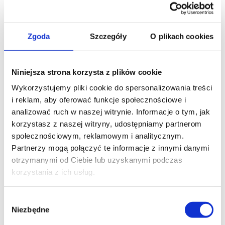
Zgoda
Szczegóły
O plikach cookies
COSMO | HCT
Fernsteuerung COSMO | HCT Spezifikation BI-
Niniejsza strona korzysta z plików cookie
DIREKTIONALE KOMMUNIKATION COSMO | 2WAY 24
Wykorzystujemy pliki cookie do spersonalizowania treści
KANALE 12 KANALGRUPPEN AUTOMATIK:
i reklam, aby oferować funkcje społecznościowe i
TAGESMODUS, WOCHENMODUS, ASTRO-
analizować ruch w naszej witrynie. Informacje o tym, jak
FUNKTIONEN MODUS VON DER
korzystasz z naszej witryny, udostępniamy partnerom
SCHEINANWESENHEIT DES BENUTZERS
społecznościowym, reklamowym i analitycznym.
BENUTZERSCHNITTSTELLE IN 8 SPRACHEN LCD-
Partnerzy mogą połączyć te informacje z innymi danymi
ANZEIGE 240 x 320 px MICRO USB FARBE: WEISS,
otrzymanymi od Ciebie lub uzyskanymi podczas
SCHWARZ DYNAMISCHER CODE FSK MODULATION
korzystania z ich usług.
868 MHz 3 x R03 / AAA 1,5 V Beschreibung MOBILUS
COSMO | HCT ist [...]
Wybór
Niezbędne
zgody