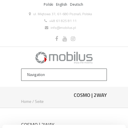
Polski
English
Deutsch
ul. Miętowa 37, 61-680 Poznań, Polska
+48 61 825 81 11
info@mobilus.pl
COSMO | 2WAY
Home
/
Seite
COSMO | 2WAY