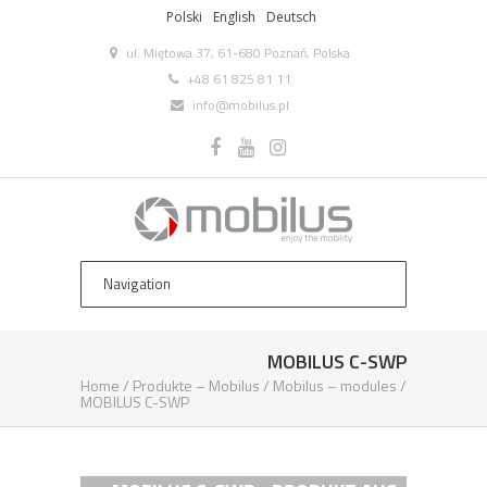
Polski
English
Deutsch
ul. Miętowa 37, 61-680 Poznań, Polska
+48 61 825 81 11
info@mobilus.pl
MOBILUS C-SWP
Home
/
Produkte – Mobilus
/
Mobilus – modules
/
MOBILUS C-SWP