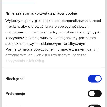
BESCHREIBUNG
Niniejsza strona korzysta z plików cookie
Der Ein/Aus-Schalter ermöglicht es, dass
Wykorzystujemy pliki cookie do spersonalizowania treści
jedes Gerät, das an dieses Modul
i reklam, aby oferować funkcje społecznościowe i
angeschlossen ist, ein Teil des
analizować ruch w naszej witrynie. Informacje o tym, jak
INTELLIGENTEN HOME wird. Das
korzystasz z naszej witryny, udostępniamy partnerom
erweiterte
COSMO | 2WAY
bidirektionale
społecznościowym, reklamowym i analitycznym.
Kommunikationsprotokoll bietet die
Partnerzy mogą połączyć te informacje z innymi danymi
Rückmeldung über die Empfängerarbeit.
otrzymanymi od Ciebie lub uzyskanymi podczas
korzystania z ich usług.
MOBILUS C-SWP
wird per Funk über das
COSMO | GTW
Anlaufstelle und alle
Wybór
COSMO-Fernbedienungen mit
COSMO |
Niezbędne
zgody
2WAY
bidirektionaler
Kommunikationstechnik bedient.
Preferencje
Möglichkeit zum Ein- und Ausschalten von
Funkempfängern mit einer Leistung von bis