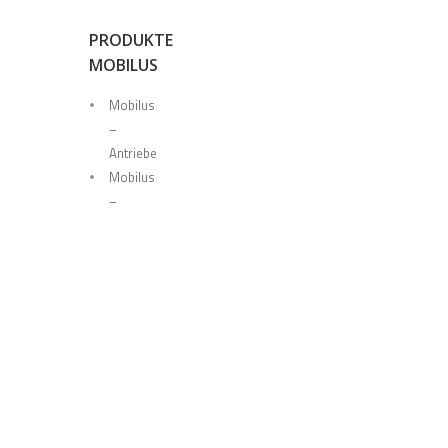
PRODUKTE
MOBILUS
Mobilus
–
Antriebe
Mobilus
–
Steuerung
Mobilus
–
Module
Mobilus
–
Sensoren
Zubehör