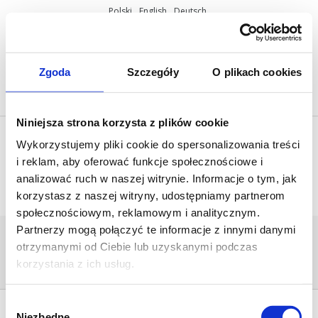
Polski
English
Deutsch
ul. Miętowa 37, 61-680 Poznań, Polska
+48 61 825 81 11
info@mobilus.pl
Zgoda
Szczegóły
O plikach cookies
Niniejsza strona korzysta z plików cookie
Wykorzystujemy pliki cookie do spersonalizowania treści
i reklam, aby oferować funkcje społecznościowe i
analizować ruch w naszej witrynie. Informacje o tym, jak
korzystasz z naszej witryny, udostępniamy partnerom
społecznościowym, reklamowym i analitycznym.
Partnerzy mogą połączyć te informacje z innymi danymi
MOBILUS_PILOTY-KOPIA
otrzymanymi od Ciebie lub uzyskanymi podczas
Home
/
[:pl]Produkty - Mobilus[:en]Mobilus ­-
Products[:de]Produkte - Mobilus[:]
/
korzystania z ich usług.
mobilus_piloty-kopia
Wybór
Niezbędne