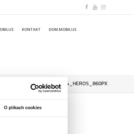
OBILUS
KONTAKT
DOM.MOBILUS
MOBILUS-M45_MR_33_14_HEROS_860PX
O plikach cookies