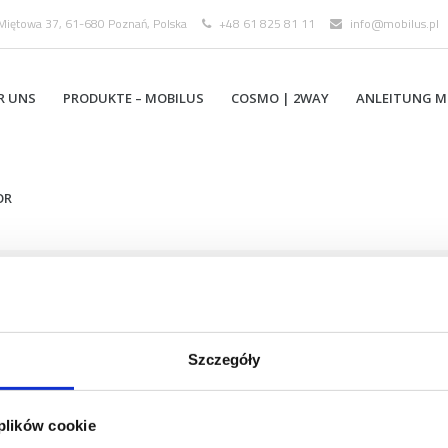
 Miętowa 37, 61-680 Poznań, Polska
+48 61 825 81 11
info@mobilus.pl
R UNS
PRODUKTE – MOBILUS
COSMO | 2WAY
ANLEITUNG M
OR
tors
4_heros_860px
Szczegóły
 plików cookie