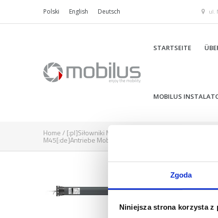
ul.
Polski
English
Deutsch
STARTSEITE
ÜBE
MOBILUS INSTALAT
Home
/
[:pl]Siłowniki Mobilus M45[:en]Mobilus - Tubular mo
M45[:de]Antriebe Mobilus M45[:]
/
mobilus-m45_mr_33_1
Zgoda
Niniejsza strona korzysta z