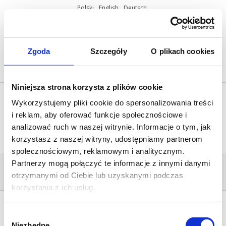
Polski
English
Deutsch
ul. Miętowa 37, 61-680 Poznań, Polska
+48 61 825 81 11
info@mobilus.pl
Zgoda
Szczegóły
O plikach cookies
Niniejsza strona korzysta z plików cookie
Wykorzystujemy pliki cookie do spersonalizowania treści
i reklam, aby oferować funkcje społecznościowe i
analizować ruch w naszej witrynie. Informacje o tym, jak
korzystasz z naszej witryny, udostępniamy partnerom
społecznościowym, reklamowym i analitycznym.
Partnerzy mogą połączyć te informacje z innymi danymi
PRO_026
otrzymanymi od Ciebie lub uzyskanymi podczas
Home
/
Mobilus M45 M NHK
/
pro_026
korzystania z ich usług.
Wybór
Niezbędne