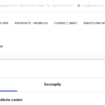
 Miętowa 37, 61-680 Poznań, Polska
+48 61 825 81 11
info@mobilus.pl
R UNS
PRODUKTE – MOBILUS
COSMO | 2WAY
ANLEITUNG M
OR
Szczegóły
 plików cookie