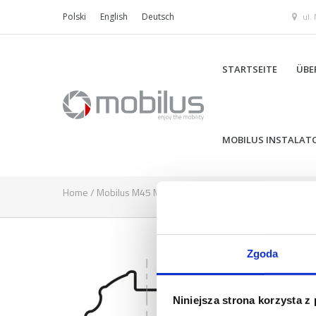
ul.
Polski
English
Deutsch
STARTSEITE
ÜBE
MOBILUS INSTALAT
Home
/
Mobilus M45 M NHK
/
pro_022
Zgoda
Niniejsza strona korzysta z