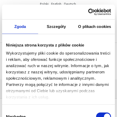
Polski
English
Deutsch
ul. Miętowa 37, 61-680 Poznań, Polska
+48 61 825 81 11
info@mobilus.pl
Zgoda
Szczegóły
O plikach cookies
Niniejsza strona korzysta z plików cookie
Wykorzystujemy pliki cookie do spersonalizowania treści
i reklam, aby oferować funkcje społecznościowe i
analizować ruch w naszej witrynie. Informacje o tym, jak
korzystasz z naszej witryny, udostępniamy partnerom
społecznościowym, reklamowym i analitycznym.
Partnerzy mogą połączyć te informacje z innymi danymi
DRUKOWANIE
otrzymanymi od Ciebie lub uzyskanymi podczas
Home
/
Mobilus M35 M
/
Drukowanie
korzystania z ich usług.
Wybór
Niezbędne