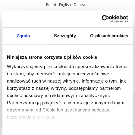
Polski
English
Deutsch
ul. Miętowa 37, 61-680 Poznań, Polska
+48 61 825 81 11
info@mobilus.pl
Zgoda
Szczegóły
O plikach cookies
Niniejsza strona korzysta z plików cookie
Wykorzystujemy pliki cookie do spersonalizowania treści
i reklam, aby oferować funkcje społecznościowe i
analizować ruch w naszej witrynie. Informacje o tym, jak
korzystasz z naszej witryny, udostępniamy partnerom
społecznościowym, reklamowym i analitycznym.
ULOTKA_EP_STRONA_2
Partnerzy mogą połączyć te informacje z innymi danymi
Home
/
[:pl]Materiały
otrzymanymi od Ciebie lub uzyskanymi podczas
marketingowe[:en]Marketing
materials[:de]Marketing-Materialien[:]
/
korzystania z ich usług.
ulotka_EP_Strona_2
Wybór